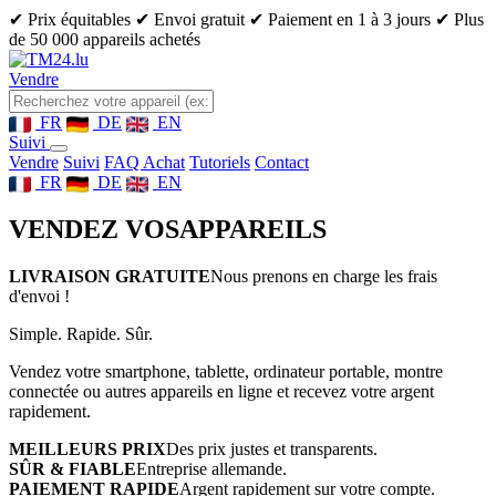
✔ Prix équitables
✔ Envoi gratuit
✔ Paiement en 1 à 3 jours
✔ Plus
de 50 000 appareils achetés
Vendre
FR
DE
EN
Suivi
Vendre
Suivi
FAQ Achat
Tutoriels
Contact
FR
DE
EN
VENDEZ VOS
APPAREILS
LIVRAISON GRATUITE
Nous prenons en charge les frais
d'envoi !
Simple. Rapide. Sûr.
Vendez votre smartphone, tablette, ordinateur portable, montre
connectée ou autres appareils en ligne et recevez votre argent
rapidement.
MEILLEURS PRIX
Des prix justes et transparents.
SÛR & FIABLE
Entreprise allemande.
PAIEMENT RAPIDE
Argent rapidement sur votre compte.