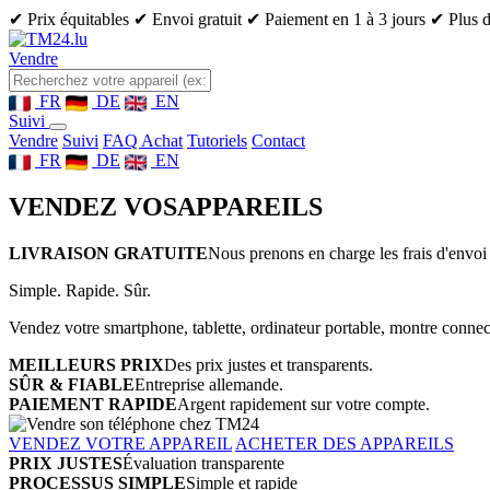
✔ Prix équitables
✔ Envoi gratuit
✔ Paiement en 1 à 3 jours
✔ Plus d
Vendre
FR
DE
EN
Suivi
Vendre
Suivi
FAQ Achat
Tutoriels
Contact
FR
DE
EN
VENDEZ VOS
APPAREILS
LIVRAISON GRATUITE
Nous prenons en charge les frais d'envoi 
Simple. Rapide. Sûr.
Vendez votre smartphone, tablette, ordinateur portable, montre connect
MEILLEURS PRIX
Des prix justes et transparents.
SÛR & FIABLE
Entreprise allemande.
PAIEMENT RAPIDE
Argent rapidement sur votre compte.
VENDEZ VOTRE APPAREIL
ACHETER DES APPAREILS
PRIX JUSTES
Évaluation transparente
PROCESSUS SIMPLE
Simple et rapide