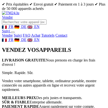
✔ Prix équitables
✔ Envoi gratuit
✔ Paiement en 1 à 3 jours
✔ Plus
de 50 000 appareils achetés
Vendre
FR
DE
EN
Suivi
Vendre
Suivi
FAQ Achat
Tutoriels
Contact
FR
DE
EN
VENDEZ VOS
APPAREILS
LIVRAISON GRATUITE
Nous prenons en charge les frais
d'envoi !
Simple. Rapide. Sûr.
Vendez votre smartphone, tablette, ordinateur portable, montre
connectée ou autres appareils en ligne et recevez votre argent
rapidement.
MEILLEURS PRIX
Des prix justes et transparents.
SÛR & FIABLE
Entreprise allemande.
PAIEMENT RAPIDE
Argent rapidement sur votre compte.