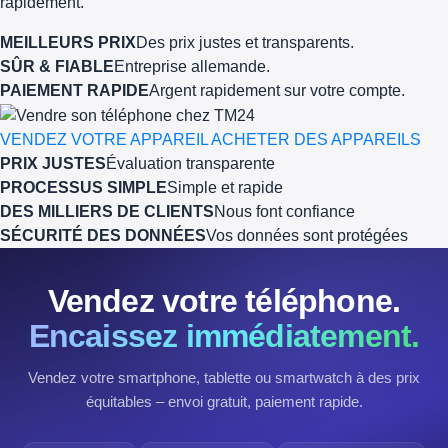
rapidement.
MEILLEURS PRIX
Des prix justes et transparents.
SÛR & FIABLE
Entreprise allemande.
PAIEMENT RAPIDE
Argent rapidement sur votre compte.
VENDEZ VOTRE APPAREIL
ACHETER DES APPAREILS
PRIX JUSTES
Évaluation transparente
PROCESSUS SIMPLE
Simple et rapide
DES MILLIERS DE CLIENTS
Nous font confiance
SÉCURITÉ DES DONNÉES
Vos données sont protégées
Vendez votre téléphone.
Encaissez immédiatement.
Vendez votre smartphone, tablette ou smartwatch à des prix
équitables – envoi gratuit, paiement rapide.