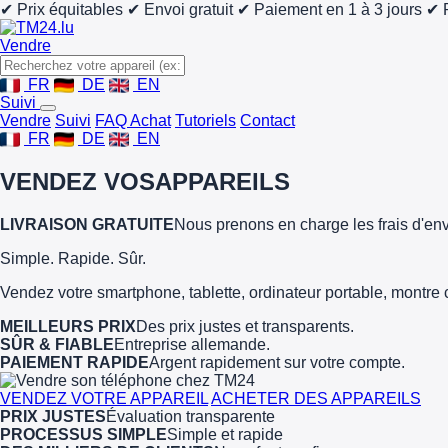
✔ Prix équitables
✔ Envoi gratuit
✔ Paiement en 1 à 3 jours
✔ 
Vendre
FR
DE
EN
Suivi
Vendre
Suivi
FAQ Achat
Tutoriels
Contact
FR
DE
EN
VENDEZ VOS
APPAREILS
LIVRAISON GRATUITE
Nous prenons en charge les frais d'env
Simple. Rapide. Sûr.
Vendez votre smartphone, tablette, ordinateur portable, montre 
MEILLEURS PRIX
Des prix justes et transparents.
SÛR & FIABLE
Entreprise allemande.
PAIEMENT RAPIDE
Argent rapidement sur votre compte.
VENDEZ VOTRE APPAREIL
ACHETER DES APPAREILS
PRIX JUSTES
Évaluation transparente
PROCESSUS SIMPLE
Simple et rapide