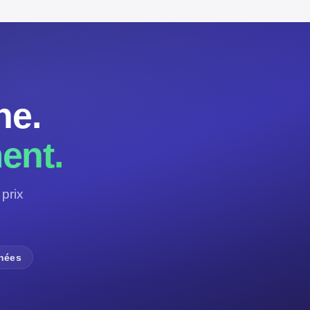
ne.
ent.
prix
nnées