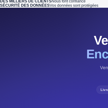
DES MILLIERS DE CLIENTS
Nous font confiance
SÉCURITÉ DES DONNÉES
Vos données sont protégées
Ve
Enc
Ven
Livr