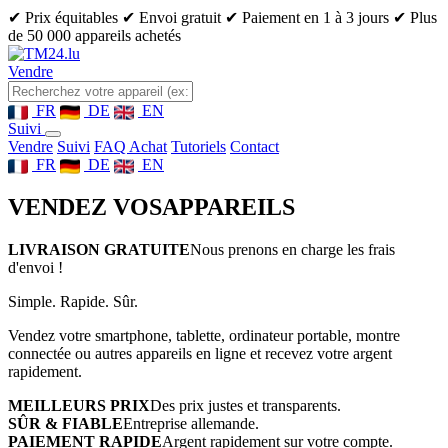
✔ Prix équitables
✔ Envoi gratuit
✔ Paiement en 1 à 3 jours
✔ Plus
de 50 000 appareils achetés
Vendre
FR
DE
EN
Suivi
Vendre
Suivi
FAQ Achat
Tutoriels
Contact
FR
DE
EN
VENDEZ VOS
APPAREILS
LIVRAISON GRATUITE
Nous prenons en charge les frais
d'envoi !
Simple. Rapide. Sûr.
Vendez votre smartphone, tablette, ordinateur portable, montre
connectée ou autres appareils en ligne et recevez votre argent
rapidement.
MEILLEURS PRIX
Des prix justes et transparents.
SÛR & FIABLE
Entreprise allemande.
PAIEMENT RAPIDE
Argent rapidement sur votre compte.