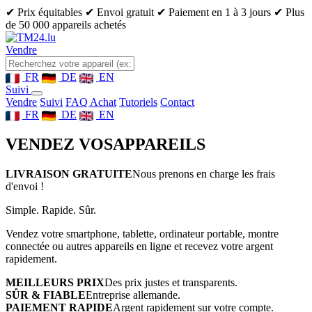
✔ Prix équitables
✔ Envoi gratuit
✔ Paiement en 1 à 3 jours
✔ Plus
de 50 000 appareils achetés
Vendre
FR
DE
EN
Suivi
Vendre
Suivi
FAQ Achat
Tutoriels
Contact
FR
DE
EN
VENDEZ VOS
APPAREILS
LIVRAISON GRATUITE
Nous prenons en charge les frais
d'envoi !
Simple. Rapide. Sûr.
Vendez votre smartphone, tablette, ordinateur portable, montre
connectée ou autres appareils en ligne et recevez votre argent
rapidement.
MEILLEURS PRIX
Des prix justes et transparents.
SÛR & FIABLE
Entreprise allemande.
PAIEMENT RAPIDE
Argent rapidement sur votre compte.