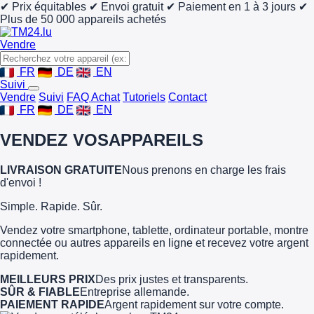
✔ Prix équitables
✔ Envoi gratuit
✔ Paiement en 1 à 3 jours
✔
Plus de 50 000 appareils achetés
Vendre
FR
DE
EN
Suivi
Vendre
Suivi
FAQ Achat
Tutoriels
Contact
FR
DE
EN
VENDEZ VOS
APPAREILS
LIVRAISON GRATUITE
Nous prenons en charge les frais
d'envoi !
Simple. Rapide. Sûr.
Vendez votre smartphone, tablette, ordinateur portable, montre
connectée ou autres appareils en ligne et recevez votre argent
rapidement.
MEILLEURS PRIX
Des prix justes et transparents.
SÛR & FIABLE
Entreprise allemande.
PAIEMENT RAPIDE
Argent rapidement sur votre compte.