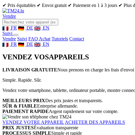
✔ Prix équitables
✔ Envoi gratuit
✔ Paiement en 1 à 3 jours
✔ Plus d
Vendre
FR
DE
EN
Suivi
Vendre
Suivi
FAQ Achat
Tutoriels
Contact
FR
DE
EN
VENDEZ VOS
APPAREILS
LIVRAISON GRATUITE
Nous prenons en charge les frais d'envoi 
Simple. Rapide. Sûr.
Vendez votre smartphone, tablette, ordinateur portable, montre connect
MEILLEURS PRIX
Des prix justes et transparents.
SÛR & FIABLE
Entreprise allemande.
PAIEMENT RAPIDE
Argent rapidement sur votre compte.
VENDEZ VOTRE APPAREIL
ACHETER DES APPAREILS
PRIX JUSTES
Évaluation transparente
PROCESSUS SIMPLE
Simple et rapide