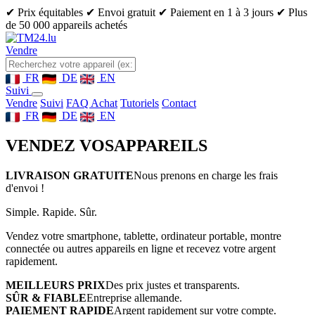
✔ Prix équitables
✔ Envoi gratuit
✔ Paiement en 1 à 3 jours
✔ Plus
de 50 000 appareils achetés
Vendre
FR
DE
EN
Suivi
Vendre
Suivi
FAQ Achat
Tutoriels
Contact
FR
DE
EN
VENDEZ VOS
APPAREILS
LIVRAISON GRATUITE
Nous prenons en charge les frais
d'envoi !
Simple. Rapide. Sûr.
Vendez votre smartphone, tablette, ordinateur portable, montre
connectée ou autres appareils en ligne et recevez votre argent
rapidement.
MEILLEURS PRIX
Des prix justes et transparents.
SÛR & FIABLE
Entreprise allemande.
PAIEMENT RAPIDE
Argent rapidement sur votre compte.