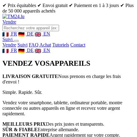
✔ Prix équitables
✔ Envoi gratuit
✔ Paiement en 1 à 3 jours
✔ Plus
de 50 000 appareils achetés
Vendre
FR
DE
EN
Suivi
Vendre
Suivi
FAQ Achat
Tutoriels
Contact
FR
DE
EN
VENDEZ VOS
APPAREILS
LIVRAISON GRATUITE
Nous prenons en charge les frais
d'envoi !
Simple. Rapide. Sûr.
Vendez votre smartphone, tablette, ordinateur portable, montre
connectée ou autres appareils en ligne et recevez votre argent
rapidement.
MEILLEURS PRIX
Des prix justes et transparents.
SÛR & FIABLE
Entreprise allemande.
PAIEMENT RAPIDE
Argent rapidement sur votre compte.