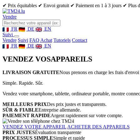
✔ Prix équitables
✔ Envoi gratuit
✔ Paiement en 1 à 3 jours
✔ Plus d
Vendre
FR
DE
EN
Suivi
Vendre
Suivi
FAQ Achat
Tutoriels
Contact
FR
DE
EN
VENDEZ VOS
APPAREILS
LIVRAISON GRATUITE
Nous prenons en charge les frais d'envoi 
Simple. Rapide. Sûr.
Vendez votre smartphone, tablette, ordinateur portable, montre connect
MEILLEURS PRIX
Des prix justes et transparents.
SÛR & FIABLE
Entreprise allemande.
PAIEMENT RAPIDE
Argent rapidement sur votre compte.
VENDEZ VOTRE APPAREIL
ACHETER DES APPAREILS
PRIX JUSTES
Évaluation transparente
PROCESSUS SIMPLE
Simple et rapide