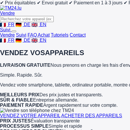
✔ Prix équitables
✔ Envoi gratuit
✔ Paiement en 1 à 3 jours
✔ 
Vendre
FR
DE
EN
Suivi
Vendre
Suivi
FAQ Achat
Tutoriels
Contact
FR
DE
EN
VENDEZ VOS
APPAREILS
LIVRAISON GRATUITE
Nous prenons en charge les frais d'env
Simple. Rapide. Sûr.
Vendez votre smartphone, tablette, ordinateur portable, montre 
MEILLEURS PRIX
Des prix justes et transparents.
SÛR & FIABLE
Entreprise allemande.
PAIEMENT RAPIDE
Argent rapidement sur votre compte.
VENDEZ VOTRE APPAREIL
ACHETER DES APPAREILS
PRIX JUSTES
Évaluation transparente
PROCESSUS SIMPLE
Simple et rapide