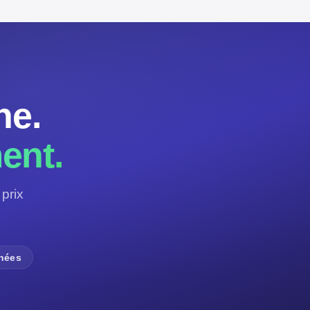
ne.
ent.
prix
nnées