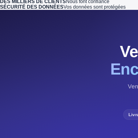
DES MILLIERS DE CLIENTS
Nous font confiance
SÉCURITÉ DES DONNÉES
Vos données sont protégées
Ve
Enc
Ven
Livr