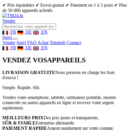
✔ Prix équitables
✔ Envoi gratuit
✔ Paiement en 1 à 3 jours
✔ Plus
de 50 000 appareils achetés
Vendre
FR
DE
EN
Suivi
Vendre
Suivi
FAQ Achat
Tutoriels
Contact
FR
DE
EN
VENDEZ VOS
APPAREILS
LIVRAISON GRATUITE
Nous prenons en charge les frais
d'envoi !
Simple. Rapide. Sûr.
Vendez votre smartphone, tablette, ordinateur portable, montre
connectée ou autres appareils en ligne et recevez votre argent
rapidement.
MEILLEURS PRIX
Des prix justes et transparents.
SÛR & FIABLE
Entreprise allemande.
PAIEMENT RAPIDE
Argent rapidement sur votre compte.