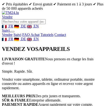
✔ Prix équitables
✔ Envoi gratuit
✔ Paiement en 1 à 3 jours
✔ Plus
de 50 000 appareils achetés
Vendre
FR
DE
EN
Suivi
Vendre
Suivi
FAQ Achat
Tutoriels
Contact
FR
DE
EN
VENDEZ VOS
APPAREILS
LIVRAISON GRATUITE
Nous prenons en charge les frais
d'envoi !
Simple. Rapide. Sûr.
Vendez votre smartphone, tablette, ordinateur portable, montre
connectée ou autres appareils en ligne et recevez votre argent
rapidement.
MEILLEURS PRIX
Des prix justes et transparents.
SÛR & FIABLE
Entreprise allemande.
PAIEMENT RAPIDE
Argent rapidement sur votre compte.