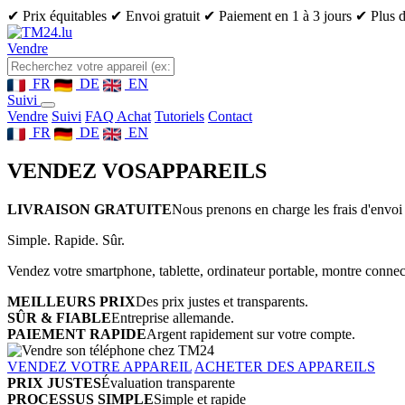
✔ Prix équitables
✔ Envoi gratuit
✔ Paiement en 1 à 3 jours
✔ Plus d
Vendre
FR
DE
EN
Suivi
Vendre
Suivi
FAQ Achat
Tutoriels
Contact
FR
DE
EN
VENDEZ VOS
APPAREILS
LIVRAISON GRATUITE
Nous prenons en charge les frais d'envoi 
Simple. Rapide. Sûr.
Vendez votre smartphone, tablette, ordinateur portable, montre connect
MEILLEURS PRIX
Des prix justes et transparents.
SÛR & FIABLE
Entreprise allemande.
PAIEMENT RAPIDE
Argent rapidement sur votre compte.
VENDEZ VOTRE APPAREIL
ACHETER DES APPAREILS
PRIX JUSTES
Évaluation transparente
PROCESSUS SIMPLE
Simple et rapide