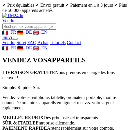
✔ Prix équitables
✔ Envoi gratuit
✔ Paiement en 1 à 3 jours
✔ Plus
de 50 000 appareils achetés
Vendre
FR
DE
EN
Suivi
Vendre
Suivi
FAQ Achat
Tutoriels
Contact
FR
DE
EN
VENDEZ VOS
APPAREILS
LIVRAISON GRATUITE
Nous prenons en charge les frais
d'envoi !
Simple. Rapide. Sûr.
Vendez votre smartphone, tablette, ordinateur portable, montre
connectée ou autres appareils en ligne et recevez votre argent
rapidement.
MEILLEURS PRIX
Des prix justes et transparents.
SÛR & FIABLE
Entreprise allemande.
PAIEMENT RAPIDE
Argent rapidement sur votre compte.