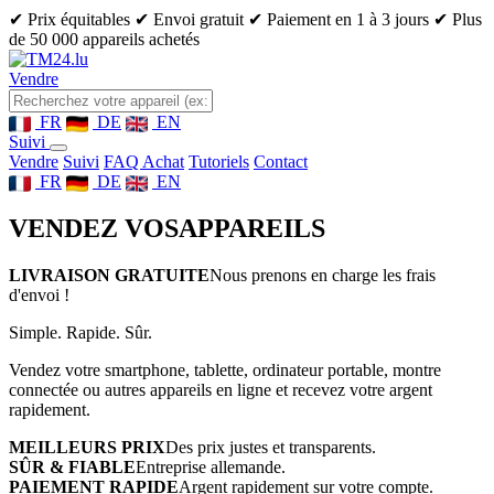
✔ Prix équitables
✔ Envoi gratuit
✔ Paiement en 1 à 3 jours
✔ Plus
de 50 000 appareils achetés
Vendre
FR
DE
EN
Suivi
Vendre
Suivi
FAQ Achat
Tutoriels
Contact
FR
DE
EN
VENDEZ VOS
APPAREILS
LIVRAISON GRATUITE
Nous prenons en charge les frais
d'envoi !
Simple. Rapide. Sûr.
Vendez votre smartphone, tablette, ordinateur portable, montre
connectée ou autres appareils en ligne et recevez votre argent
rapidement.
MEILLEURS PRIX
Des prix justes et transparents.
SÛR & FIABLE
Entreprise allemande.
PAIEMENT RAPIDE
Argent rapidement sur votre compte.