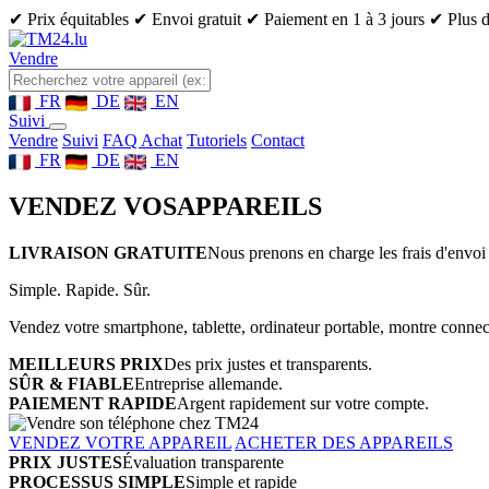
✔ Prix équitables
✔ Envoi gratuit
✔ Paiement en 1 à 3 jours
✔ Plus d
Vendre
FR
DE
EN
Suivi
Vendre
Suivi
FAQ Achat
Tutoriels
Contact
FR
DE
EN
VENDEZ VOS
APPAREILS
LIVRAISON GRATUITE
Nous prenons en charge les frais d'envoi 
Simple. Rapide. Sûr.
Vendez votre smartphone, tablette, ordinateur portable, montre connect
MEILLEURS PRIX
Des prix justes et transparents.
SÛR & FIABLE
Entreprise allemande.
PAIEMENT RAPIDE
Argent rapidement sur votre compte.
VENDEZ VOTRE APPAREIL
ACHETER DES APPAREILS
PRIX JUSTES
Évaluation transparente
PROCESSUS SIMPLE
Simple et rapide