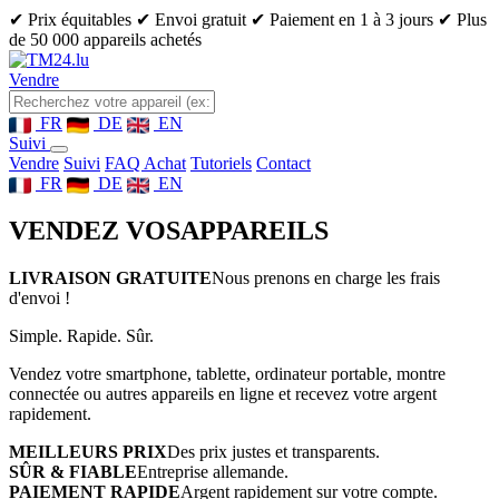
✔ Prix équitables
✔ Envoi gratuit
✔ Paiement en 1 à 3 jours
✔ Plus
de 50 000 appareils achetés
Vendre
FR
DE
EN
Suivi
Vendre
Suivi
FAQ Achat
Tutoriels
Contact
FR
DE
EN
VENDEZ VOS
APPAREILS
LIVRAISON GRATUITE
Nous prenons en charge les frais
d'envoi !
Simple. Rapide. Sûr.
Vendez votre smartphone, tablette, ordinateur portable, montre
connectée ou autres appareils en ligne et recevez votre argent
rapidement.
MEILLEURS PRIX
Des prix justes et transparents.
SÛR & FIABLE
Entreprise allemande.
PAIEMENT RAPIDE
Argent rapidement sur votre compte.