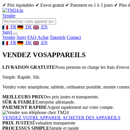
✔ Prix équitables
✔ Envoi gratuit
✔ Paiement en 1 à 3 jours
✔ Plus d
Vendre
FR
DE
EN
Suivi
Vendre
Suivi
FAQ Achat
Tutoriels
Contact
FR
DE
EN
VENDEZ VOS
APPAREILS
LIVRAISON GRATUITE
Nous prenons en charge les frais d'envoi 
Simple. Rapide. Sûr.
Vendez votre smartphone, tablette, ordinateur portable, montre connect
MEILLEURS PRIX
Des prix justes et transparents.
SÛR & FIABLE
Entreprise allemande.
PAIEMENT RAPIDE
Argent rapidement sur votre compte.
VENDEZ VOTRE APPAREIL
ACHETER DES APPAREILS
PRIX JUSTES
Évaluation transparente
PROCESSUS SIMPLE
Simple et rapide