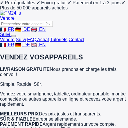
✔ Prix équitables
✔ Envoi gratuit
✔ Paiement en 1 à 3 jours
✔
Plus de 50 000 appareils achetés
Vendre
FR
DE
EN
Suivi
Vendre
Suivi
FAQ Achat
Tutoriels
Contact
FR
DE
EN
VENDEZ VOS
APPAREILS
LIVRAISON GRATUITE
Nous prenons en charge les frais
d'envoi !
Simple. Rapide. Sûr.
Vendez votre smartphone, tablette, ordinateur portable, montre
connectée ou autres appareils en ligne et recevez votre argent
rapidement.
MEILLEURS PRIX
Des prix justes et transparents.
SÛR & FIABLE
Entreprise allemande.
PAIEMENT RAPIDE
Argent rapidement sur votre compte.