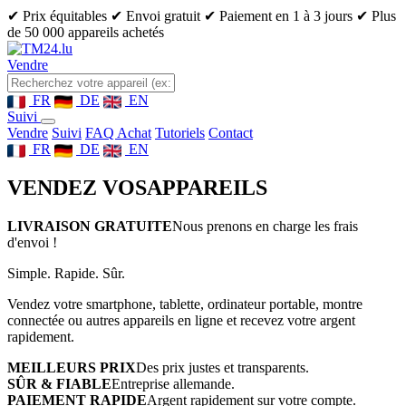
✔ Prix équitables
✔ Envoi gratuit
✔ Paiement en 1 à 3 jours
✔ Plus
de 50 000 appareils achetés
Vendre
FR
DE
EN
Suivi
Vendre
Suivi
FAQ Achat
Tutoriels
Contact
FR
DE
EN
VENDEZ VOS
APPAREILS
LIVRAISON GRATUITE
Nous prenons en charge les frais
d'envoi !
Simple. Rapide. Sûr.
Vendez votre smartphone, tablette, ordinateur portable, montre
connectée ou autres appareils en ligne et recevez votre argent
rapidement.
MEILLEURS PRIX
Des prix justes et transparents.
SÛR & FIABLE
Entreprise allemande.
PAIEMENT RAPIDE
Argent rapidement sur votre compte.