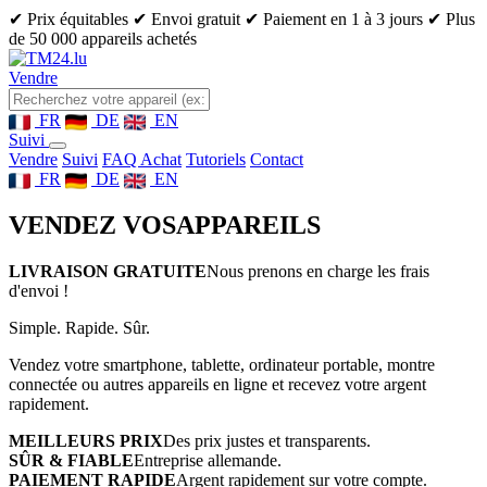
✔ Prix équitables
✔ Envoi gratuit
✔ Paiement en 1 à 3 jours
✔ Plus
de 50 000 appareils achetés
Vendre
FR
DE
EN
Suivi
Vendre
Suivi
FAQ Achat
Tutoriels
Contact
FR
DE
EN
VENDEZ VOS
APPAREILS
LIVRAISON GRATUITE
Nous prenons en charge les frais
d'envoi !
Simple. Rapide. Sûr.
Vendez votre smartphone, tablette, ordinateur portable, montre
connectée ou autres appareils en ligne et recevez votre argent
rapidement.
MEILLEURS PRIX
Des prix justes et transparents.
SÛR & FIABLE
Entreprise allemande.
PAIEMENT RAPIDE
Argent rapidement sur votre compte.