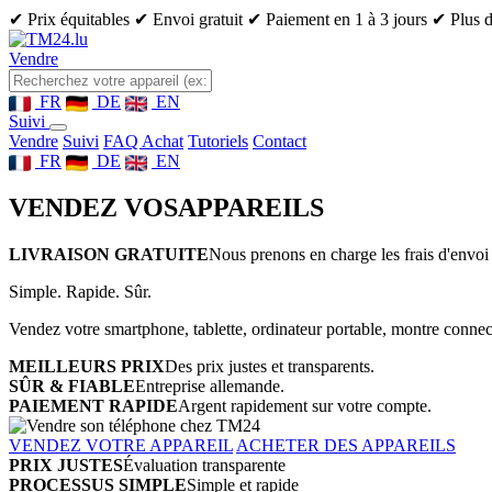
✔ Prix équitables
✔ Envoi gratuit
✔ Paiement en 1 à 3 jours
✔ Plus d
Vendre
FR
DE
EN
Suivi
Vendre
Suivi
FAQ Achat
Tutoriels
Contact
FR
DE
EN
VENDEZ VOS
APPAREILS
LIVRAISON GRATUITE
Nous prenons en charge les frais d'envoi 
Simple. Rapide. Sûr.
Vendez votre smartphone, tablette, ordinateur portable, montre connect
MEILLEURS PRIX
Des prix justes et transparents.
SÛR & FIABLE
Entreprise allemande.
PAIEMENT RAPIDE
Argent rapidement sur votre compte.
VENDEZ VOTRE APPAREIL
ACHETER DES APPAREILS
PRIX JUSTES
Évaluation transparente
PROCESSUS SIMPLE
Simple et rapide