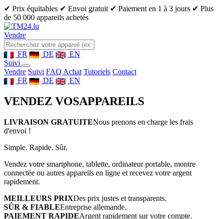
✔ Prix équitables
✔ Envoi gratuit
✔ Paiement en 1 à 3 jours
✔ Plus
de 50 000 appareils achetés
Vendre
FR
DE
EN
Suivi
Vendre
Suivi
FAQ Achat
Tutoriels
Contact
FR
DE
EN
VENDEZ VOS
APPAREILS
LIVRAISON GRATUITE
Nous prenons en charge les frais
d'envoi !
Simple. Rapide. Sûr.
Vendez votre smartphone, tablette, ordinateur portable, montre
connectée ou autres appareils en ligne et recevez votre argent
rapidement.
MEILLEURS PRIX
Des prix justes et transparents.
SÛR & FIABLE
Entreprise allemande.
PAIEMENT RAPIDE
Argent rapidement sur votre compte.