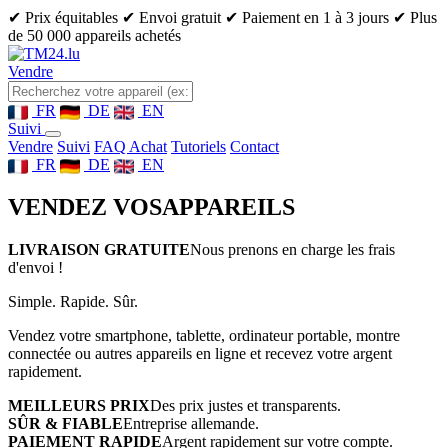
✔ Prix équitables
✔ Envoi gratuit
✔ Paiement en 1 à 3 jours
✔ Plus
de 50 000 appareils achetés
Vendre
FR
DE
EN
Suivi
Vendre
Suivi
FAQ Achat
Tutoriels
Contact
FR
DE
EN
VENDEZ VOS
APPAREILS
LIVRAISON GRATUITE
Nous prenons en charge les frais
d'envoi !
Simple. Rapide. Sûr.
Vendez votre smartphone, tablette, ordinateur portable, montre
connectée ou autres appareils en ligne et recevez votre argent
rapidement.
MEILLEURS PRIX
Des prix justes et transparents.
SÛR & FIABLE
Entreprise allemande.
PAIEMENT RAPIDE
Argent rapidement sur votre compte.