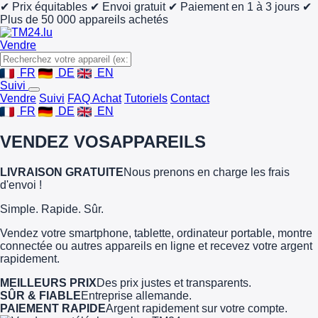
✔ Prix équitables
✔ Envoi gratuit
✔ Paiement en 1 à 3 jours
✔
Plus de 50 000 appareils achetés
Vendre
FR
DE
EN
Suivi
Vendre
Suivi
FAQ Achat
Tutoriels
Contact
FR
DE
EN
VENDEZ VOS
APPAREILS
LIVRAISON GRATUITE
Nous prenons en charge les frais
d'envoi !
Simple. Rapide. Sûr.
Vendez votre smartphone, tablette, ordinateur portable, montre
connectée ou autres appareils en ligne et recevez votre argent
rapidement.
MEILLEURS PRIX
Des prix justes et transparents.
SÛR & FIABLE
Entreprise allemande.
PAIEMENT RAPIDE
Argent rapidement sur votre compte.