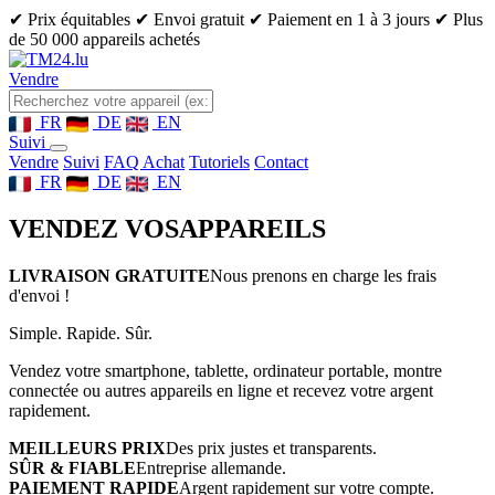
✔ Prix équitables
✔ Envoi gratuit
✔ Paiement en 1 à 3 jours
✔ Plus
de 50 000 appareils achetés
Vendre
FR
DE
EN
Suivi
Vendre
Suivi
FAQ Achat
Tutoriels
Contact
FR
DE
EN
VENDEZ VOS
APPAREILS
LIVRAISON GRATUITE
Nous prenons en charge les frais
d'envoi !
Simple. Rapide. Sûr.
Vendez votre smartphone, tablette, ordinateur portable, montre
connectée ou autres appareils en ligne et recevez votre argent
rapidement.
MEILLEURS PRIX
Des prix justes et transparents.
SÛR & FIABLE
Entreprise allemande.
PAIEMENT RAPIDE
Argent rapidement sur votre compte.