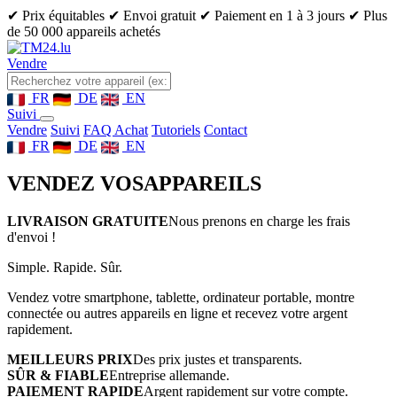
✔ Prix équitables
✔ Envoi gratuit
✔ Paiement en 1 à 3 jours
✔ Plus
de 50 000 appareils achetés
Vendre
FR
DE
EN
Suivi
Vendre
Suivi
FAQ Achat
Tutoriels
Contact
FR
DE
EN
VENDEZ VOS
APPAREILS
LIVRAISON GRATUITE
Nous prenons en charge les frais
d'envoi !
Simple. Rapide. Sûr.
Vendez votre smartphone, tablette, ordinateur portable, montre
connectée ou autres appareils en ligne et recevez votre argent
rapidement.
MEILLEURS PRIX
Des prix justes et transparents.
SÛR & FIABLE
Entreprise allemande.
PAIEMENT RAPIDE
Argent rapidement sur votre compte.