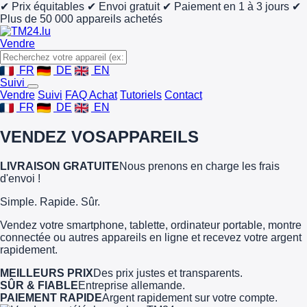
✔ Prix équitables
✔ Envoi gratuit
✔ Paiement en 1 à 3 jours
✔
Plus de 50 000 appareils achetés
Vendre
FR
DE
EN
Suivi
Vendre
Suivi
FAQ Achat
Tutoriels
Contact
FR
DE
EN
VENDEZ VOS
APPAREILS
LIVRAISON GRATUITE
Nous prenons en charge les frais
d'envoi !
Simple. Rapide. Sûr.
Vendez votre smartphone, tablette, ordinateur portable, montre
connectée ou autres appareils en ligne et recevez votre argent
rapidement.
MEILLEURS PRIX
Des prix justes et transparents.
SÛR & FIABLE
Entreprise allemande.
PAIEMENT RAPIDE
Argent rapidement sur votre compte.