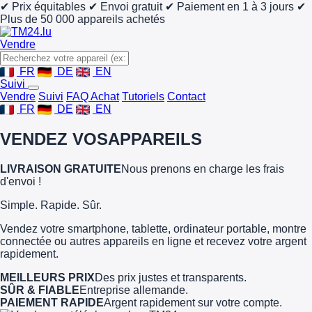
✔ Prix équitables
✔ Envoi gratuit
✔ Paiement en 1 à 3 jours
✔
Plus de 50 000 appareils achetés
Vendre
FR
DE
EN
Suivi
Vendre
Suivi
FAQ Achat
Tutoriels
Contact
FR
DE
EN
VENDEZ VOS
APPAREILS
LIVRAISON GRATUITE
Nous prenons en charge les frais
d'envoi !
Simple. Rapide. Sûr.
Vendez votre smartphone, tablette, ordinateur portable, montre
connectée ou autres appareils en ligne et recevez votre argent
rapidement.
MEILLEURS PRIX
Des prix justes et transparents.
SÛR & FIABLE
Entreprise allemande.
PAIEMENT RAPIDE
Argent rapidement sur votre compte.