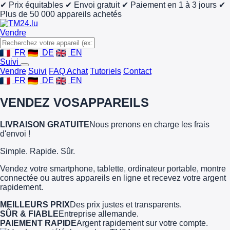
✔ Prix équitables
✔ Envoi gratuit
✔ Paiement en 1 à 3 jours
✔
Plus de 50 000 appareils achetés
Vendre
FR
DE
EN
Suivi
Vendre
Suivi
FAQ Achat
Tutoriels
Contact
FR
DE
EN
VENDEZ VOS
APPAREILS
LIVRAISON GRATUITE
Nous prenons en charge les frais
d'envoi !
Simple. Rapide. Sûr.
Vendez votre smartphone, tablette, ordinateur portable, montre
connectée ou autres appareils en ligne et recevez votre argent
rapidement.
MEILLEURS PRIX
Des prix justes et transparents.
SÛR & FIABLE
Entreprise allemande.
PAIEMENT RAPIDE
Argent rapidement sur votre compte.