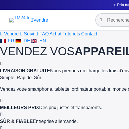
✔ Prix éq
Vendre
Vendre
Suivi
FAQ Achat
Tutoriels
Contact
FR
DE
EN
VENDEZ VOS
APPAREI
LIVRAISON GRATUITE
Nous prenons en charge les frais d'env
Simple. Rapide. Sûr.
Vendez votre smartphone, tablette, ordinateur portable, montre 
MEILLEURS PRIX
Des prix justes et transparents.
SÛR & FIABLE
Entreprise allemande.