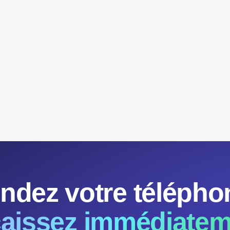
S
ndez votre télépho
aissez immédiatem