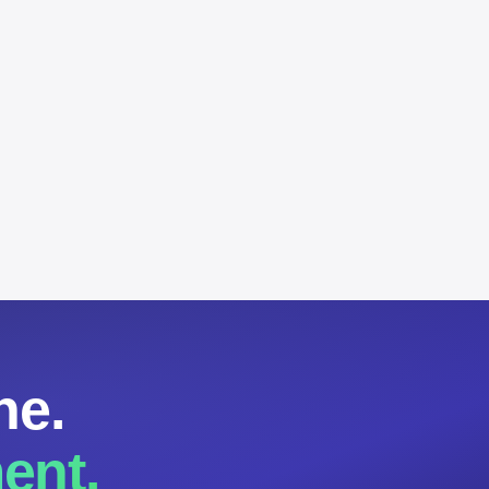
ne.
ent.