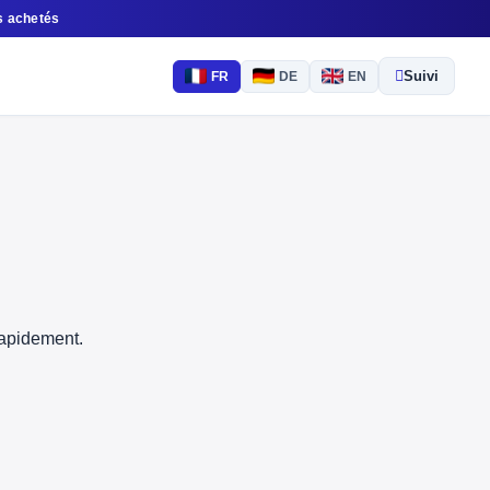
s achetés
Suivi
FR
DE
EN
rapidement.