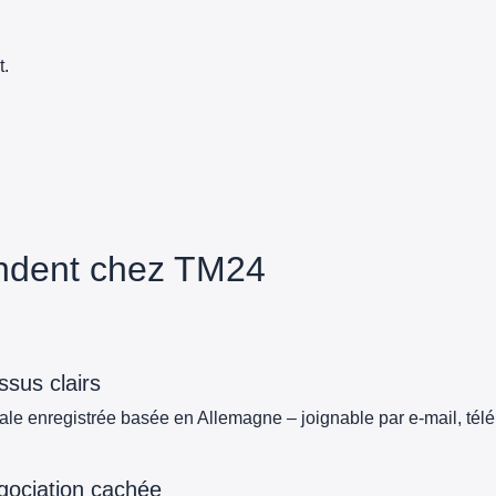
t.
endent chez TM24
sus clairs
e enregistrée basée en Allemagne – joignable par e-mail, té
gociation cachée