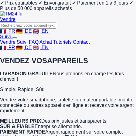
✔ Prix équitables
✔ Envoi gratuit
✔ Paiement en 1 à 3 jours
✔
Plus de 50 000 appareils achetés
Vendre
FR
DE
EN
Suivi
Vendre
Suivi
FAQ Achat
Tutoriels
Contact
FR
DE
EN
VENDEZ VOS
APPAREILS
LIVRAISON GRATUITE
Nous prenons en charge les frais
d'envoi !
Simple. Rapide. Sûr.
Vendez votre smartphone, tablette, ordinateur portable, montre
connectée ou autres appareils en ligne et recevez votre argent
rapidement.
MEILLEURS PRIX
Des prix justes et transparents.
SÛR & FIABLE
Entreprise allemande.
PAIEMENT RAPIDE
Argent rapidement sur votre compte.