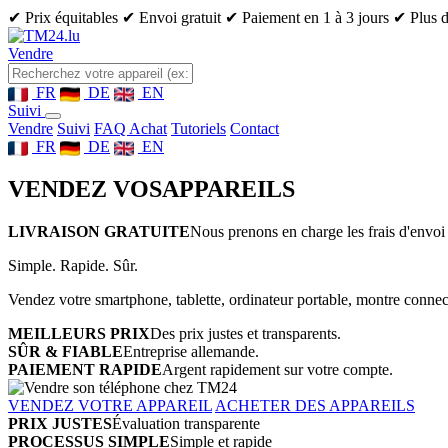
✔ Prix équitables
✔ Envoi gratuit
✔ Paiement en 1 à 3 jours
✔ Plus d
Vendre
FR
DE
EN
Suivi
Vendre
Suivi
FAQ Achat
Tutoriels
Contact
FR
DE
EN
VENDEZ VOS
APPAREILS
LIVRAISON GRATUITE
Nous prenons en charge les frais d'envoi 
Simple. Rapide. Sûr.
Vendez votre smartphone, tablette, ordinateur portable, montre connect
MEILLEURS PRIX
Des prix justes et transparents.
SÛR & FIABLE
Entreprise allemande.
PAIEMENT RAPIDE
Argent rapidement sur votre compte.
VENDEZ VOTRE APPAREIL
ACHETER DES APPAREILS
PRIX JUSTES
Évaluation transparente
PROCESSUS SIMPLE
Simple et rapide