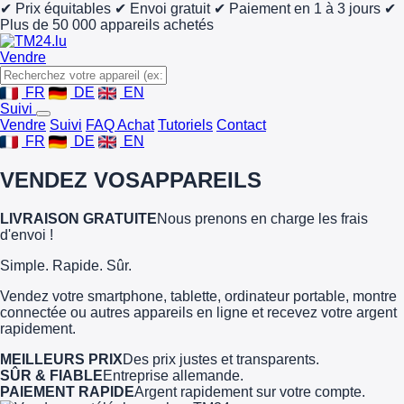
✔ Prix équitables
✔ Envoi gratuit
✔ Paiement en 1 à 3 jours
✔
Plus de 50 000 appareils achetés
Vendre
FR
DE
EN
Suivi
Vendre
Suivi
FAQ Achat
Tutoriels
Contact
FR
DE
EN
VENDEZ VOS
APPAREILS
LIVRAISON GRATUITE
Nous prenons en charge les frais
d'envoi !
Simple. Rapide. Sûr.
Vendez votre smartphone, tablette, ordinateur portable, montre
connectée ou autres appareils en ligne et recevez votre argent
rapidement.
MEILLEURS PRIX
Des prix justes et transparents.
SÛR & FIABLE
Entreprise allemande.
PAIEMENT RAPIDE
Argent rapidement sur votre compte.