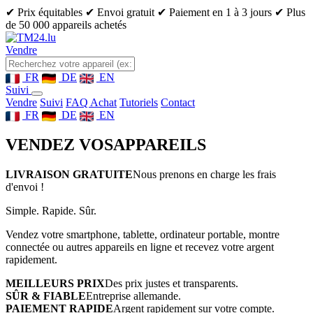
✔ Prix équitables
✔ Envoi gratuit
✔ Paiement en 1 à 3 jours
✔ Plus
de 50 000 appareils achetés
Vendre
FR
DE
EN
Suivi
Vendre
Suivi
FAQ Achat
Tutoriels
Contact
FR
DE
EN
VENDEZ VOS
APPAREILS
LIVRAISON GRATUITE
Nous prenons en charge les frais
d'envoi !
Simple. Rapide. Sûr.
Vendez votre smartphone, tablette, ordinateur portable, montre
connectée ou autres appareils en ligne et recevez votre argent
rapidement.
MEILLEURS PRIX
Des prix justes et transparents.
SÛR & FIABLE
Entreprise allemande.
PAIEMENT RAPIDE
Argent rapidement sur votre compte.