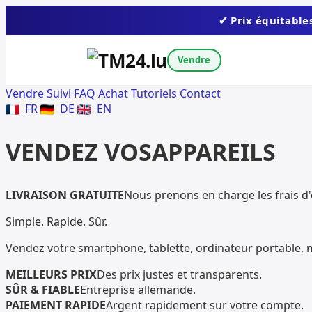
✔ Prix équitable
Vendre
Vendre
Suivi
FAQ Achat
Tutoriels
Contact
FR
DE
EN
VENDEZ VOS
APPAREILS
LIVRAISON GRATUITE
Nous prenons en charge les frais d'
Simple. Rapide. Sûr.
Vendez votre smartphone, tablette, ordinateur portable, 
MEILLEURS PRIX
Des prix justes et transparents.
SÛR & FIABLE
Entreprise allemande.
PAIEMENT RAPIDE
Argent rapidement sur votre compte.