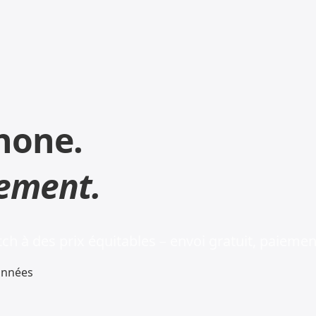
hone.
ement.
h à des prix équitables – envoi gratuit, paiemen
onnées