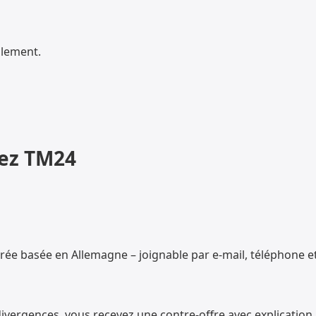
llement.
hez TM24
ée basée en Allemagne – joignable par e-mail, téléphone 
ivergences, vous recevez une contre-offre avec explication.