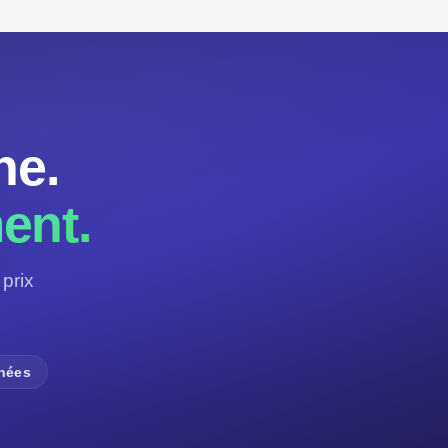
ne.
ent.
prix
nnées