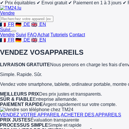
✔ Prix équitables
✔ Envoi gratuit
✔ Paiement en 1 à 3 jours
✔ 
Vendre
FR
DE
EN
Suivi
Vendre
Suivi
FAQ Achat
Tutoriels
Contact
FR
DE
EN
VENDEZ VOS
APPAREILS
LIVRAISON GRATUITE
Nous prenons en charge les frais d'env
Simple. Rapide. Sûr.
Vendez votre smartphone, tablette, ordinateur portable, montre 
MEILLEURS PRIX
Des prix justes et transparents.
SÛR & FIABLE
Entreprise allemande.
PAIEMENT RAPIDE
Argent rapidement sur votre compte.
VENDEZ VOTRE APPAREIL
ACHETER DES APPAREILS
PRIX JUSTES
Évaluation transparente
PROCESSUS SIMPLE
Simple et rapide