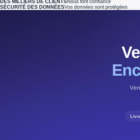
DES MILLIERS DE CLIENTS
Nous font confiance
SÉCURITÉ DES DONNÉES
Vos données sont protégées
Ve
Enc
Ven
Livr