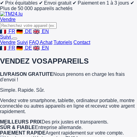
✔ Prix équitables
✔ Envoi gratuit
✔ Paiement en 1 à 3 jours
✔
Plus de 50 000 appareils achetés
Vendre
FR
DE
EN
Suivi
Vendre
Suivi
FAQ Achat
Tutoriels
Contact
FR
DE
EN
VENDEZ VOS
APPAREILS
LIVRAISON GRATUITE
Nous prenons en charge les frais
d'envoi !
Simple. Rapide. Sûr.
Vendez votre smartphone, tablette, ordinateur portable, montre
connectée ou autres appareils en ligne et recevez votre argent
rapidement.
MEILLEURS PRIX
Des prix justes et transparents.
SÛR & FIABLE
Entreprise allemande.
PAIEMENT RAPIDE
Argent rapidement sur votre compte.