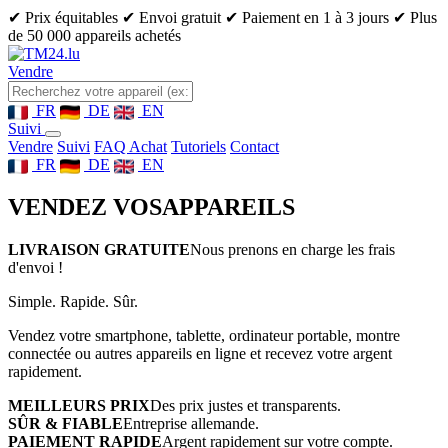
✔ Prix équitables
✔ Envoi gratuit
✔ Paiement en 1 à 3 jours
✔ Plus
de 50 000 appareils achetés
Vendre
FR
DE
EN
Suivi
Vendre
Suivi
FAQ Achat
Tutoriels
Contact
FR
DE
EN
VENDEZ VOS
APPAREILS
LIVRAISON GRATUITE
Nous prenons en charge les frais
d'envoi !
Simple. Rapide. Sûr.
Vendez votre smartphone, tablette, ordinateur portable, montre
connectée ou autres appareils en ligne et recevez votre argent
rapidement.
MEILLEURS PRIX
Des prix justes et transparents.
SÛR & FIABLE
Entreprise allemande.
PAIEMENT RAPIDE
Argent rapidement sur votre compte.