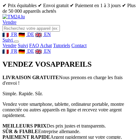
✔ Prix équitables
✔ Envoi gratuit
✔ Paiement en 1 à 3 jours
✔ Plus
de 50 000 appareils achetés
Vendre
FR
DE
EN
Suivi
Vendre
Suivi
FAQ Achat
Tutoriels
Contact
FR
DE
EN
VENDEZ VOS
APPAREILS
LIVRAISON GRATUITE
Nous prenons en charge les frais
d'envoi !
Simple. Rapide. Sûr.
Vendez votre smartphone, tablette, ordinateur portable, montre
connectée ou autres appareils en ligne et recevez votre argent
rapidement.
MEILLEURS PRIX
Des prix justes et transparents.
SÛR & FIABLE
Entreprise allemande.
PAIEMENT RAPIDE
Argent rapidement sur votre compte.