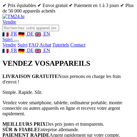
✔ Prix équitables
✔ Envoi gratuit
✔ Paiement en 1 à 3 jours
✔ Plus
de 50 000 appareils achetés
Vendre
FR
DE
EN
Suivi
Vendre
Suivi
FAQ Achat
Tutoriels
Contact
FR
DE
EN
VENDEZ VOS
APPAREILS
LIVRAISON GRATUITE
Nous prenons en charge les frais
d'envoi !
Simple. Rapide. Sûr.
Vendez votre smartphone, tablette, ordinateur portable, montre
connectée ou autres appareils en ligne et recevez votre argent
rapidement.
MEILLEURS PRIX
Des prix justes et transparents.
SÛR & FIABLE
Entreprise allemande.
PAIEMENT RAPIDE
Argent rapidement sur votre compte.