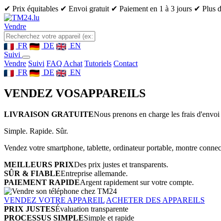
✔ Prix équitables
✔ Envoi gratuit
✔ Paiement en 1 à 3 jours
✔ Plus d
Vendre
FR
DE
EN
Suivi
Vendre
Suivi
FAQ Achat
Tutoriels
Contact
FR
DE
EN
VENDEZ VOS
APPAREILS
LIVRAISON GRATUITE
Nous prenons en charge les frais d'envoi 
Simple. Rapide. Sûr.
Vendez votre smartphone, tablette, ordinateur portable, montre connect
MEILLEURS PRIX
Des prix justes et transparents.
SÛR & FIABLE
Entreprise allemande.
PAIEMENT RAPIDE
Argent rapidement sur votre compte.
VENDEZ VOTRE APPAREIL
ACHETER DES APPAREILS
PRIX JUSTES
Évaluation transparente
PROCESSUS SIMPLE
Simple et rapide