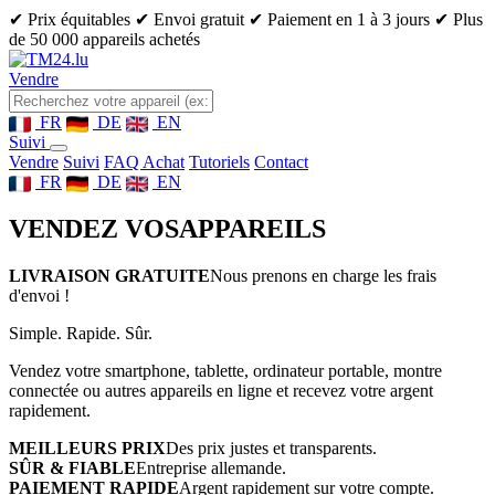
✔ Prix équitables
✔ Envoi gratuit
✔ Paiement en 1 à 3 jours
✔ Plus
de 50 000 appareils achetés
Vendre
FR
DE
EN
Suivi
Vendre
Suivi
FAQ Achat
Tutoriels
Contact
FR
DE
EN
VENDEZ VOS
APPAREILS
LIVRAISON GRATUITE
Nous prenons en charge les frais
d'envoi !
Simple. Rapide. Sûr.
Vendez votre smartphone, tablette, ordinateur portable, montre
connectée ou autres appareils en ligne et recevez votre argent
rapidement.
MEILLEURS PRIX
Des prix justes et transparents.
SÛR & FIABLE
Entreprise allemande.
PAIEMENT RAPIDE
Argent rapidement sur votre compte.