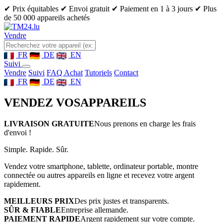
✔ Prix équitables
✔ Envoi gratuit
✔ Paiement en 1 à 3 jours
✔ Plus
de 50 000 appareils achetés
Vendre
FR
DE
EN
Suivi
Vendre
Suivi
FAQ Achat
Tutoriels
Contact
FR
DE
EN
VENDEZ VOS
APPAREILS
LIVRAISON GRATUITE
Nous prenons en charge les frais
d'envoi !
Simple. Rapide. Sûr.
Vendez votre smartphone, tablette, ordinateur portable, montre
connectée ou autres appareils en ligne et recevez votre argent
rapidement.
MEILLEURS PRIX
Des prix justes et transparents.
SÛR & FIABLE
Entreprise allemande.
PAIEMENT RAPIDE
Argent rapidement sur votre compte.