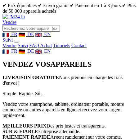
✔ Prix équitables
✔ Envoi gratuit
✔ Paiement en 1 à 3 jours
✔ Plus
de 50 000 appareils achetés
Vendre
FR
DE
EN
Suivi
Vendre
Suivi
FAQ Achat
Tutoriels
Contact
FR
DE
EN
VENDEZ VOS
APPAREILS
LIVRAISON GRATUITE
Nous prenons en charge les frais
d'envoi !
Simple. Rapide. Sûr.
Vendez votre smartphone, tablette, ordinateur portable, montre
connectée ou autres appareils en ligne et recevez votre argent
rapidement.
MEILLEURS PRIX
Des prix justes et transparents.
SÛR & FIABLE
Entreprise allemande.
PAIEMENT RAPIDE
Argent rapidement sur votre compte.