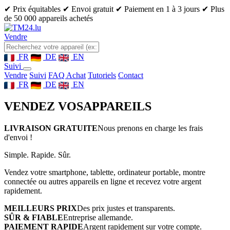
✔ Prix équitables
✔ Envoi gratuit
✔ Paiement en 1 à 3 jours
✔ Plus
de 50 000 appareils achetés
Vendre
FR
DE
EN
Suivi
Vendre
Suivi
FAQ Achat
Tutoriels
Contact
FR
DE
EN
VENDEZ VOS
APPAREILS
LIVRAISON GRATUITE
Nous prenons en charge les frais
d'envoi !
Simple. Rapide. Sûr.
Vendez votre smartphone, tablette, ordinateur portable, montre
connectée ou autres appareils en ligne et recevez votre argent
rapidement.
MEILLEURS PRIX
Des prix justes et transparents.
SÛR & FIABLE
Entreprise allemande.
PAIEMENT RAPIDE
Argent rapidement sur votre compte.