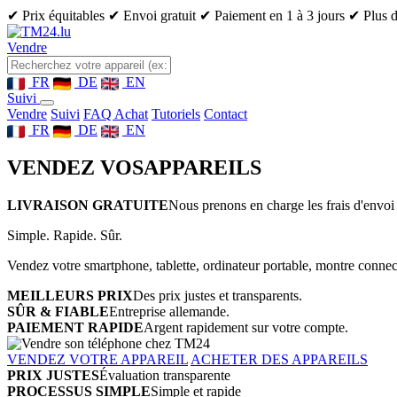
✔ Prix équitables
✔ Envoi gratuit
✔ Paiement en 1 à 3 jours
✔ Plus d
Vendre
FR
DE
EN
Suivi
Vendre
Suivi
FAQ Achat
Tutoriels
Contact
FR
DE
EN
VENDEZ VOS
APPAREILS
LIVRAISON GRATUITE
Nous prenons en charge les frais d'envoi 
Simple. Rapide. Sûr.
Vendez votre smartphone, tablette, ordinateur portable, montre connect
MEILLEURS PRIX
Des prix justes et transparents.
SÛR & FIABLE
Entreprise allemande.
PAIEMENT RAPIDE
Argent rapidement sur votre compte.
VENDEZ VOTRE APPAREIL
ACHETER DES APPAREILS
PRIX JUSTES
Évaluation transparente
PROCESSUS SIMPLE
Simple et rapide